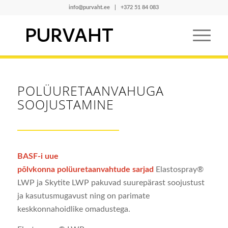
info@purvaht.ee
|
+372 51 84 083
POLÜURETAANVAHUGA
SOOJUSTAMINE
BASF-i uue
põlvkonna
polüuretaanvahtude
sarjad
Elastospray®
LWP ja Skytite LWP pakuvad suurepärast soojustust
ja kasutusmugavust ning on parimate
keskkonnahoidlike omadustega.