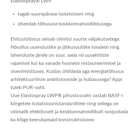
Elastospray® LWP
tagab suurepärase isolatsiooni ning
ühendab tõhususe keskkonnahoidlikkusega.
Ehitustööstus seisab silmitsi suurte väljakutsetega.
Nõudlus uuenduslike ja jätkusuutlike toodete ning
lahenduste järele on suur, seda nii uusehitiste
rajamisel kui ka vanade hoonete restaureerimisel ja
siseviimistluses. Kuidas ühildada aga energiatõhusus
arhitektuuriliste ambitsioonide ja hubasusega? Appi
tuleb PUR-vaht.
Uue Elastospray LWP® pihustusvaht vastab BASF-i
kõrgetele isolatsioonistandarditele ning sellega on
võimalik efektiivselt ja keskkonnahoidlikult soojustada
ka kõige keerukamaid konstruktsioone.